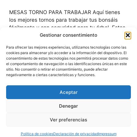
MESAS TORNO PARA TRABAJAR Aquí tienes
los mejores tornos para trabajar tus bonsáis
fácilmente y con seguridad para tu árbol. Estos
últimos años han salido herramientas y
Gestionar consentimiento
accesorios muy buenos de calidad, que facilitan
Para ofrecer las mejores experiencias, utilizamos tecnologías como las
mucho el trabajo. Otros tornos más básicos te
cookies para almacenar y/o acceder a la información del dispositivo. El
permiten también trabajar tu árbol. Son más
consentimiento de estas tecnologías nos permitirá procesar datos como
el comportamiento de navegación o las identificaciones únicas en este
baratos, pero te ayudan bien a
sitio. No consentir o retirar el consentimiento, puede afectar
negativamente a ciertas características y funciones.
Categorías
HERRAMIENTAS
Aceptar
Etiquetas
MESAS
Deja un comentario
Denegar
Ver preferencias
© 2026 TRIBUBONSÁI
• Creado con
GeneratePress
Política de cookies
Declaración de privacidad
Impressum