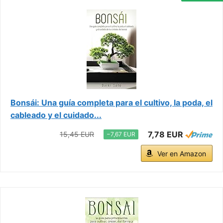
Bonsái: Una guía completa para el cultivo, la poda, el
cableado y el cuidado...
7,78 EUR
15,45 EUR
−7,67 EUR
Ver en Amazon