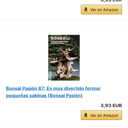
Ver en Amazon
Bonsái Pasión 87: Es muy divertido formar
pequeñas sabinas (Bonsai Pasión)
3,93 EUR
Ver en Amazon