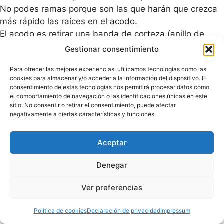
No podes ramas porque son las que harán que crezca
más rápido las raíces en el acodo.
El acodo es retirar una banda de corteza (anillo de
ancho igual o superior al grosor del tronco del árbol)
Gestionar consentimiento
alrededor del tronco, por la zona donde queremos que
Para ofrecer las mejores experiencias, utilizamos tecnologías como las
las raíces salgan.
cookies para almacenar y/o acceder a la información del dispositivo. El
consentimiento de estas tecnologías nos permitirá procesar datos como
el comportamiento de navegación o las identificaciones únicas en este
sitio. No consentir o retirar el consentimiento, puede afectar
negativamente a ciertas características y funciones.
Aceptar
Denegar
Ver preferencias
Política de cookies
Declaración de privacidad
Impressum