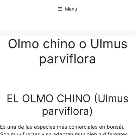
Saltar
Menú
al
contenido
Olmo chino o Ulmus
parviflora
EL OLMO CHINO (Ulmus
parviflora)
Es una de las especies más comerciales en bonsái.
Son muy fuertes y se adaptan muy bien a diferentes