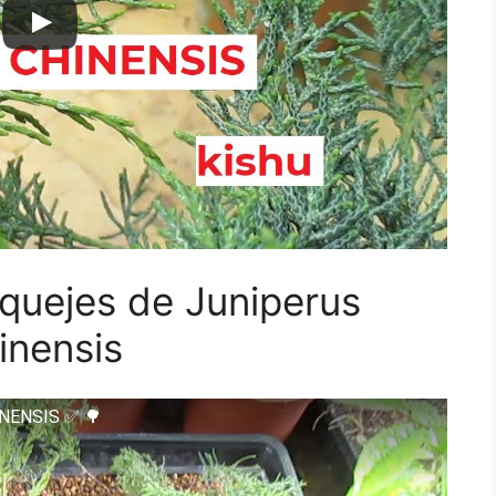
uejes de Juniperus
inensis
NENSIS ✅ 🌳