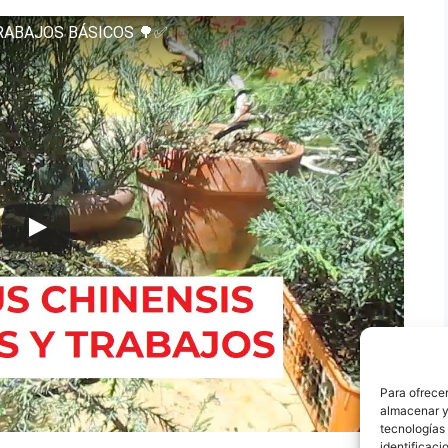
TRABAJOS BÁSICOS 🌳✅
Para ofrecer
almacenar y/
tecnologías
identificaci