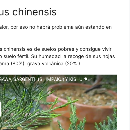
us chinensis
 calor, por eso no habrá problema aún estando en
rus chinensis es de suelos pobres y consigue vivir
 suelo fértil. Su humedad la recoge de sus hojas
ma (80%), grava volcánica (20% ).
GAWA, SARGENTII (SHIMPAKU) Y KISHU 🌳✅