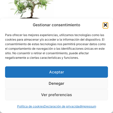
Gestionar consentimiento
Podocarpus
Para ofrecer las mejores experiencias, utilizamos tecnologías como las
macrophylla de 9 años
cookies para almacenar y/o acceder a la información del dispositivo. El
consentimiento de estas tecnologías nos permitirá procesar datos como
el comportamiento de navegación o las identificaciones únicas en este
sitio. No consentir o retirar el consentimiento, puede afectar
Ver Oferta
negativamente a ciertas características y funciones.
Aceptar
Denegar
Ver preferencias
© 2026 TRIBUBONSÁI
• Creado con
GeneratePress
Política de cookies
Declaración de privacidad
Impressum