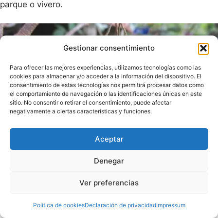
parque o vivero.
Gestionar consentimiento
Para ofrecer las mejores experiencias, utilizamos tecnologías como las
cookies para almacenar y/o acceder a la información del dispositivo. El
consentimiento de estas tecnologías nos permitirá procesar datos como
el comportamiento de navegación o las identificaciones únicas en este
sitio. No consentir o retirar el consentimiento, puede afectar
negativamente a ciertas características y funciones.
Aceptar
Semilla de Acer buergerianum miyadono
Tendrás que estratificarlas, es decir, si no vives en una
Denegar
zona con frío donde bajen las temperaturas por debajo
Ver preferencias
de 5ºC en invierno, tendrás que mantener las semillas
en la zona baja del frigorífico, en un pequeño tupper
Política de cookies
Declaración de privacidad
Impressum
donde conserve la humedad y el frío, que no estén