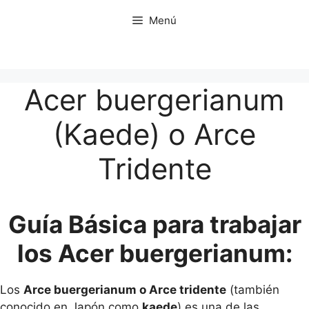
Saltar
Menú
al
contenido
Acer buergerianum
(Kaede) o Arce
Tridente
Guía Básica para trabajar
los Acer buergerianum:
Los
Arce buergerianum o Arce tridente
(también
conocido en Japón como
kaede
) es una de las